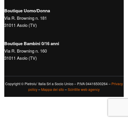
Boutique Uomo/Donna
Via R. Browning n. 181
31011 Asolo (TV)
Boutique Bambini 0/16 anni
Via R. Browning n. 160
31011 Asolo (TV)
Copyright © Pietrolu’ Italia Srl a Socio Unico – P.IVA 04416500264 –
Privacy
policy
–
Mappa del sito
–
Scintille web agency
Le tue preferenze relative alla privacy