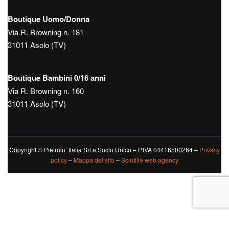
Boutique Uomo/Donna
Via R. Browning n. 181
31011 Asolo (TV)
Boutique Bambini 0/16 anni
Via R. Browning n. 160
31011 Asolo (TV)
Copyright © Pietrolu’ Italia Srl a Socio Unico – P.IVA 04416500264 –
Privacy
policy
–
Mappa del sito
–
Scintille web agency
Le tue preferenze relative alla privacy