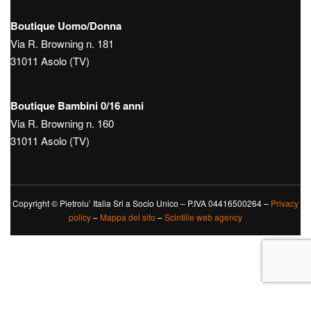
Boutique Uomo/Donna
Via R. Browning n. 181
31011 Asolo (TV)
Boutique Bambini 0/16 anni
Via R. Browning n. 160
31011 Asolo (TV)
Copyright © Pietrolu’ Italia Srl a Socio Unico – P.IVA 04416500264 –
Privacy
policy
–
Mappa del sito
–
Scintille web agency
Le tue preferenze relative alla privacy