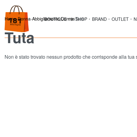
Home
›
Donna
›
Abbigliamento Donna
›
Tuta
BOUTIQUE 181
SHOP
BRAND
OUTLET
N
Tuta
Non è stato trovato nessun prodotto che corrisponde alla tua 