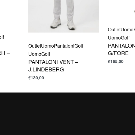
Outlet
Uomo
lf
Uomo
Golf
PANTALON
Outlet
Uomo
Pantaloni
Golf
H –
G/FORE
Uomo
Golf
PANTALONI VENT –
€
165,00
J.LINDEBERG
€
130,00