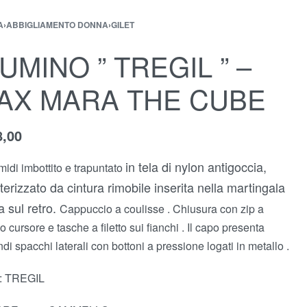
A
›
ABBIGLIAMENTO DONNA
›
GILET
IUMINO ” TREGIL ” –
AX MARA THE CUBE
8,00
in tela di nylon antigoccia
,
 midi imbottito e trapuntato
terizzato da cintura rimobile inserita nella martingala
ta sul retro.
Cappuccio a coulisse . Chiusura con zip a
 cursore e tasche a filetto sui fianchi . Il capo presenta
ndi spacchi laterali con bottoni a pressione logati in metallo .
 : TREGIL