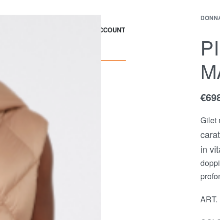
DONN
EWS
CONTACT
ACCOUNT
P
M
€
69
Gilet
carat
in vi
doppio
profo
ART.