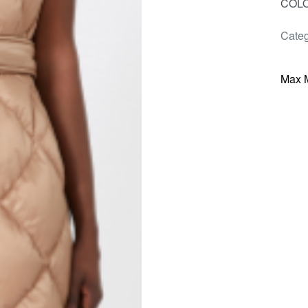
COLO
Categ
Max 