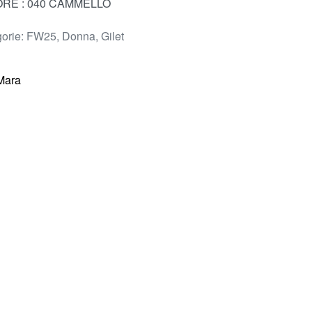
RE : 040 CAMMELLO
orie:
FW25
,
Donna
,
Gilet
Mara