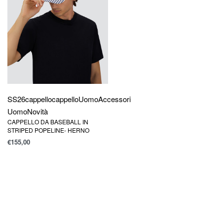
SS26
cappello
cappello
Uomo
Accessori
Uomo
Novità
CAPPELLO DA BASEBALL IN
STRIPED POPELINE- HERNO
€
155,00