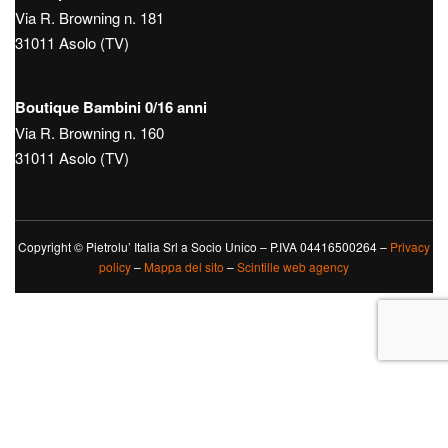
Via R. Browning n. 181
31011 Asolo (TV)
Boutique Bambini 0/16 anni
Via R. Browning n. 160
31011 Asolo (TV)
Copyright © Pietrolu’ Italia Srl a Socio Unico – P.IVA 04416500264 –
Privacy
policy
–
Mappa del sito
–
Scintille web agency
Le tue preferenze relative alla privacy
Informativa sulla raccolta