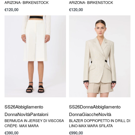
ARIZONA- BIRKENSTOCK
ARIZONA- BIRKENSTOCK
€
120,00
€
120,00
SS26
Abbigliamento
SS26
Donna
Abbigliamento
Donna
Novità
Pantaloni
Donna
Giacche
Novità
BERMUDA IN JERSEY DI VISCOSA
BLAZER DOPPIOPETTO IN DRILL DI
CRÊPE- MAX MARA
LINO-MAX MARA SFILATA
€
390,00
€
990,00