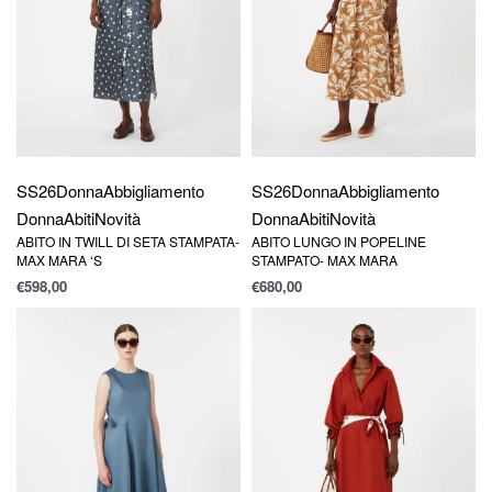
SS26
Donna
Abbigliamento
SS26
Donna
Abbigliamento
Donna
Abiti
Novità
Donna
Abiti
Novità
ABITO IN TWILL DI SETA STAMPATA-
ABITO LUNGO IN POPELINE
MAX MARA ‘S
STAMPATO- MAX MARA
€
598,00
€
680,00