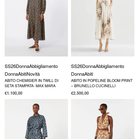
SS26
Donna
Abbigliamento
SS26
Donna
Abbigliamento
Donna
Abiti
Novità
Donna
Abiti
ABITO CHEMISIER IN TWILL DI
ABITO IN POPELINE BLOOM PRINT
SETA STAMPATA- MAX MARA
– BRUNELLO CUCINELLI
€
1.100,00
€
2.500,00