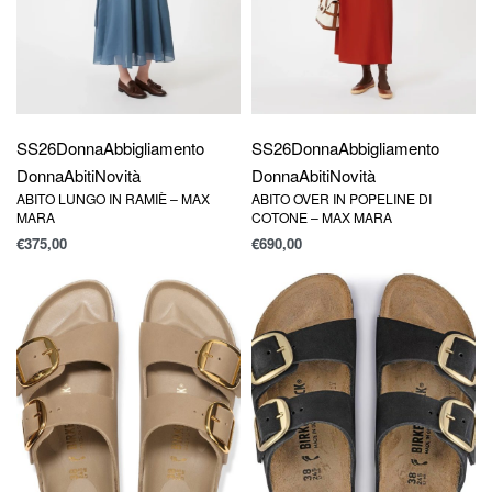
SS26
Donna
Abbigliamento
SS26
Donna
Abbigliamento
Donna
Abiti
Novità
Donna
Abiti
Novità
ABITO LUNGO IN RAMIÈ – MAX
ABITO OVER IN POPELINE DI
MARA
COTONE – MAX MARA
€
375,00
€
690,00