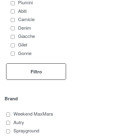
Piumini
Abiti
Camicie
Denim
Giacche
Gilet
Gonne
Maglierie
Pantaloni
Filtro
Shorts
Top
T-Shirt
Brand
Accessori Donna
Borse Donna
Weekend MaxMara
Calzature Donna
Autry
Abbigliamento Uomo
Sprayground