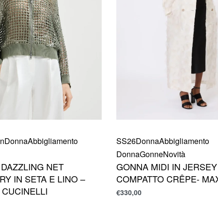
an
Donna
Abbigliamento
SS26
Donna
Abbigliamento
Donna
Gonne
Novità
 DAZZLING NET
GONNA MIDI IN JERSEY
Y IN SETA E LINO –
COMPATTO CRÊPE- MA
 CUCINELLI
€
330,00