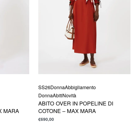
SS26
Donna
Abbigliamento
Donna
Abiti
Novità
ABITO OVER IN POPELINE DI
X MARA
COTONE – MAX MARA
€
690,00