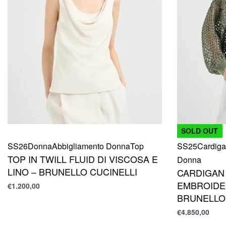
SOLD OUT
SS26
Donna
Abbigliamento Donna
Top
SS25
Cardig
TOP IN TWILL FLUID DI VISCOSA E
Donna
LINO – BRUNELLO CUCINELLI
CARDIGAN
EMBROIDER
€
1.200,00
BRUNELLO
€
4.850,00