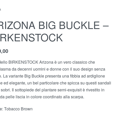
À
RIZONA BIG BUCKLE –
IRKENSTOCK
0,00
dello BIRKENSTOCK Arizona è un vero classico che
iasma da decenni uomini e donne con il suo design senza
. La variante Big Buckle presenta una fibbia ad ardiglione
e ed elegante, un bel particolare che spicca su questi sandali
sobri. Il sottopiede del plantare semi-exquisit è rivestito in
da pelle liscia in colore coordinato alla scarpa.
e: Tobacco Brown