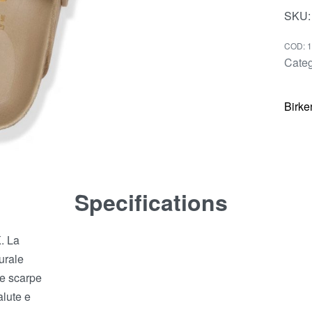
SKU:
1
Categ
Birke
Specifications
K. La
turale
le scarpe
alute e