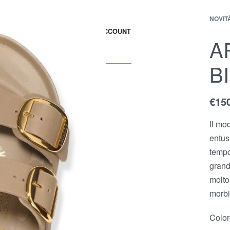
NOVIT
EWS
CONTACT
ACCOUNT
A
B
€
15
Il mo
entus
tempo
grand
molto 
morbi
Color