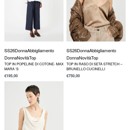
SS26
Donna
Abbigliamento
SS26
Donna
Abbigliamento
Donna
Novità
Top
Donna
Novità
Top
TOP IN POPELINE DI COTONE- MAX
TOP IN RASO DI SETA STRETCH –
MARA ‘S
BRUNELLO CUCINELLI
€
195,00
€
750,00