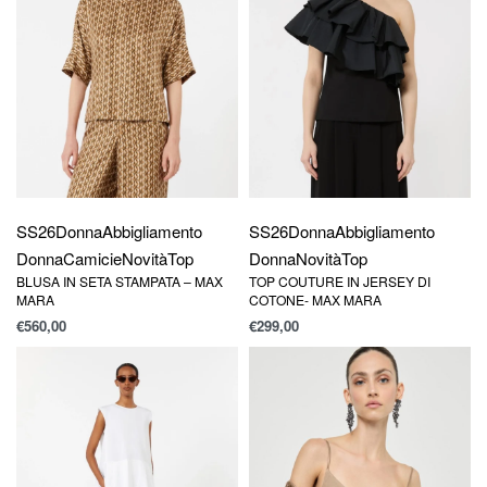
SS26
Donna
Abbigliamento
SS26
Donna
Abbigliamento
Donna
Camicie
Novità
Top
Donna
Novità
Top
BLUSA IN SETA STAMPATA – MAX
TOP COUTURE IN JERSEY DI
MARA
COTONE- MAX MARA
€
560,00
€
299,00