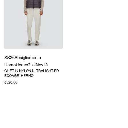
SS26
Abbigliamento
Uomo
Uomo
Gilet
Novità
GILET IN NYLON ULTRALIGHT ED
ECOAGE- HERNO
€
520,00