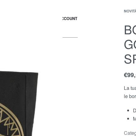
NOVIT
EWS
CONTACT
ACCOUNT
B
G
S
€
99
La tu
le bo
D
M
Categ