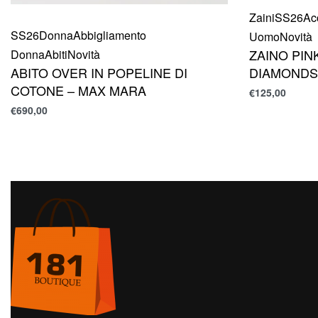
Zaini
SS26
Ac
SS26
Donna
Abbigliamento
Uomo
Novità
ZAINO PIN
Donna
Abiti
Novità
DIAMONDS
ABITO OVER IN POPELINE DI
COTONE – MAX MARA
€
125,00
€
690,00