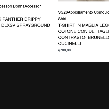
cessori Donna
Accessori
SS26
Abbigliamento Uomo
U
K PANTHER DRIPPY
Shirt
 DLXSV SPRAYGROUND
T-SHIRT IN MAGLIA LE
COTONE CON DETTAGLI
CONTRASTO- BRUNELL
CUCINELLI
€
700,00