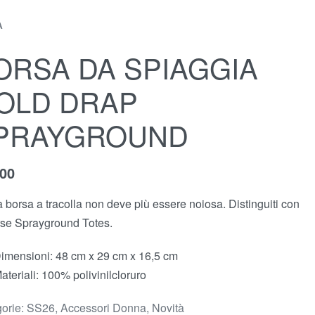
À
ORSA DA SPIAGGIA
OLD DRAP
PRAYGROUND
,00
a borsa a tracolla non deve più essere noiosa. Distinguiti con
rse Sprayground Totes.
imensioni: 48 cm x 29 cm x 16,5 cm
ateriali: 100% polivinilcloruro
orie:
SS26
,
Accessori Donna
,
Novità