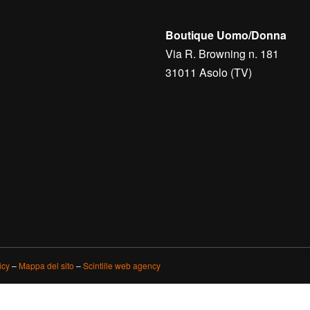
Boutique Uomo/Donna
Via R. Browning n. 181
31011 Asolo (TV)
icy
–
Mappa del sito
–
Scintille web agency
iva sulla raccolta
Le tue preferenze relative alla priva