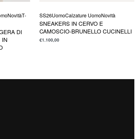
omo
Novità
T-
SS26
Uomo
Calzature Uomo
Novità
SNEAKERS IN CERVO E
CAMOSCIO-BRUNELLO CUCINELLI
GGERA DI
 IN
€
1.100,00
O